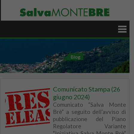
Skip
to
content
Home
Blog
Comunicato Stampa (26
giugno 2024)
Comunicato “Salva Monte
Brè” a seguito dell’avviso di
pubblicazione del Piano
Regolatore Variante
“Iniziativa Salva Monte Brè”