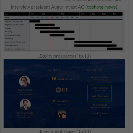
Interview president Augur Invest AG
(tophotel.news).
„Equity prospectus“ (p.11)
„Investment teaser“ (p.14)