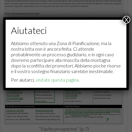
X
Aiutateci
Abbiamo ottenuto una Zona di Pianificazione, ma la
nostra lotta non è ancora finita. Ci attende
probabilmente un processo giudiziario, e in ogni caso
dovremo partecipare alla rinascita della montagna
dopo la sconfitta dei promotori. Abbiamo poche risorse
e il vostro sostegno finanziario sarebbe inestimabile.
“Equity prospectus” (p.9)
Per aiutarci,
visitate questa pagina.
“Equity prospectus” (p.7)