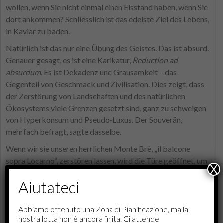
wollen, wenn Sie nicht einmal einen Eisstand haben, wenn Sie
dort ankommen? Schliesslich ist das edelste Ziel des Lebens,
in Kaviar zu baden.
Natürlich ist das nur eine Übung des Geistes. Das ist absurd.
Genauer gesagt, es ist eine Karikatur,
Reduction ad
absurdum
. Es ist Dekadenz und Grausamkeit – das
Gegenteil von Geschmack und Zivilisation. Dies zeigt, dass
der Zerstörung von Landschaften und des natürlichen
Ökosystems viele Grenzen gesetzt sind, ganz zu schweigen
von Hyperkonsum und Pseudo-Luxus.
Der Souverän,
mehrfach befragt, sagte dasselbe.
Wenn wir sie unseren herrlichen Monte Brè, „il balcone
sopra Locarno“, zerstören lassen, wird die Türe geöffnet, um
X
das gleiche in den Tälern und Bergen der Sopraceneri zu tun.
Aiutateci
Wir sind die letzte Front des Widerstands gegen die
Tyrannei von Schulden, Fehlinvestitionen und Beton.
Abbiamo ottenuto una Zona di Pianificazione, ma la
Durchsuchen Sie unsere Website, um zu verstehen,
was
nostra lotta non è ancora finita. Ci attende