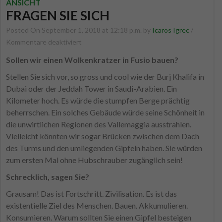
ANSICHT
FRAGEN SIE SICH
Posted On September 1, 2018 at 12:18 p.m. by
Icaros Igrec
/
für
Kommentare deaktiviert
Fragen
Sollen wir einen Wolkenkratzer in Fusio bauen?
Sie
Stellen Sie sich vor, so gross und cool wie der Burj Khalifa in
sich
Dubai oder der Jeddah Tower in Saudi-Arabien. Ein
Kilometer hoch. Es würde die stumpfen Berge prächtig
beherrschen. Ein solches Gebäude würde seine Schönheit in
die unwirtlichen Regionen des Vallemaggia ausstrahlen.
Vielleicht könnten wir sogar Brücken zwischen dem Dach
des Turms und den umliegenden Gipfeln haben.
Sie würden
zum ersten Mal ohne Hubschrauber zugänglich sein!
Schrecklich, sagen Sie?
Grausam! Das ist Fortschritt. Zivilisation. Es ist das
existentielle Ziel des Menschen. Bauen. Akkumulieren.
Konsumieren. Warum sollten Sie einen Gipfel besteigen